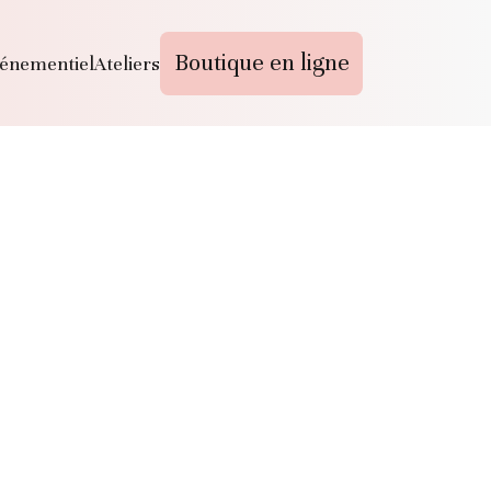
Boutique en ligne
énementiel
Ateliers