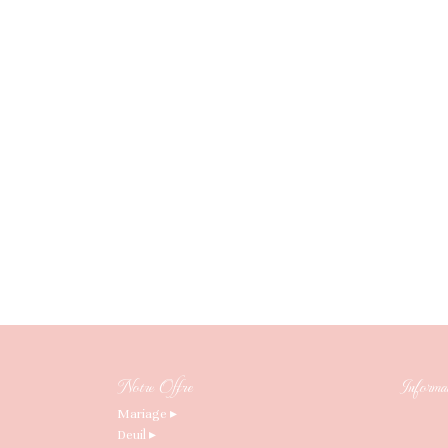
Notre Offre
Informat
Mariage ▸
Deuil ▸