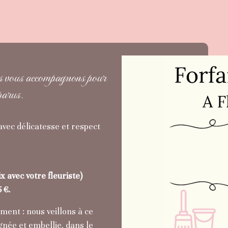
us vous accompagnons pour
parus.
vec délicatesse et respect
x avec votre fleuriste)
 €.
ent : nous veillons à ce
gnée et embellie, dans le