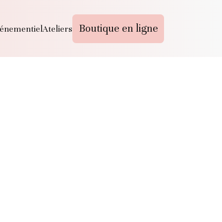
Boutique en ligne
énementiel
Ateliers