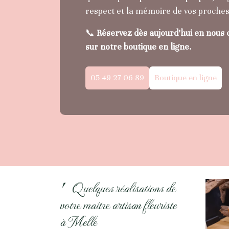
respect et la mémoire de vos proches
📞
Réservez dès aujourd’hui en nous 
sur notre boutique en ligne.
05 49 27 06 89
Boutique en ligne
⎖ Quelques réalisations de
votre maître artisan fleuriste
à Melle